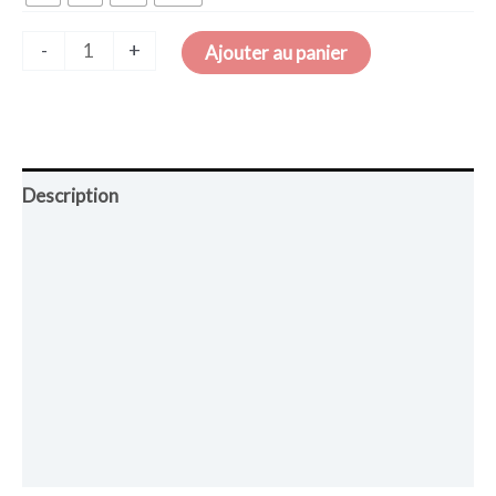
-
+
Ajouter au panier
Description
Retour et Livraison
SAV Français
Transaction sécurisée
FAQ
Avis