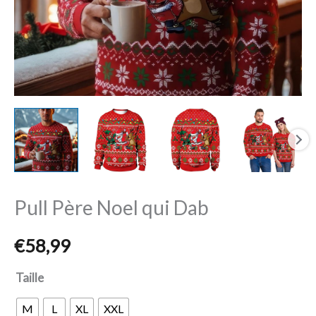
Pull Père Noel qui Dab
€
58,99
Taille
M
L
XL
XXL