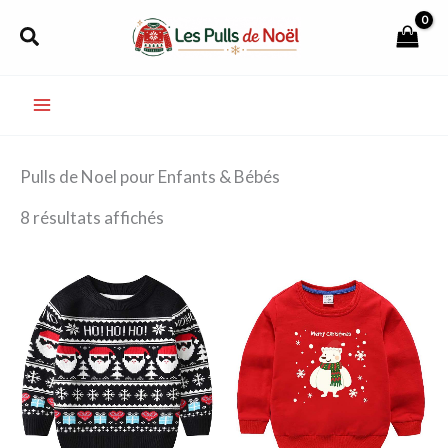
Aller
Rechercher
au
contenu
Pulls de Noel pour Enfants & Bébés
8 résultats affichés