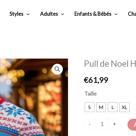
Styles
Adultes​
Enfants & Bébés
Cha
Pull de Noel
quantité
de
€
61,99
Pull
de
Taille
Noel
S
M
L
XL
Homme
Vintage
-
+