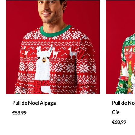
Pull de Noel Alpaga
Pull de N
Cie
€
58,99
€
68,99