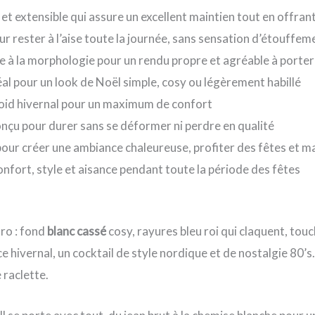
 et extensible qui assure un excellent maintien tout en offr
our rester à l’aise toute la journée, sans sensation d’étouff
te à la morphologie pour un rendu propre et agréable à porter
idéal pour un look de Noël simple, cosy ou légèrement habillé
froid hivernal pour un maximum de confort
onçu pour durer sans se déformer ni perdre en qualité
 pour créer une ambiance chaleureuse, profiter des fêtes et m
onfort, style et aisance pendant toute la période des fêtes
tro : fond
blanc cassé
cosy, rayures bleu roi qui claquent, tou
ice hivernal, un cocktail de style nordique et de nostalgie 80’
 raclette.