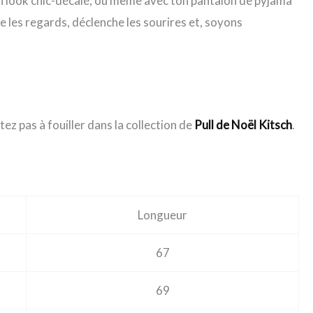
 un look chic-décalé, ou même avec ton pantalon de pyjama
re les regards, déclenche les sourires et, soyons
tez pas à fouiller dans la collection de
Pull de Noël Kitsch
.
Longueur
67
69