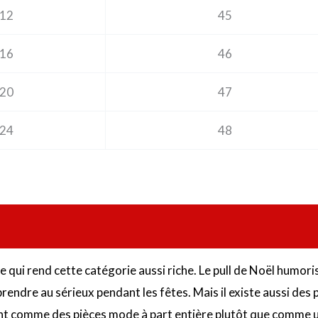
12
45
16
46
20
47
24
48
 qui rend cette catégorie aussi riche. Le pull de Noël humoris
e prendre au sérieux pendant les fêtes. Mais il existe aussi de
nt comme des pièces mode à part entière plutôt que comme un 