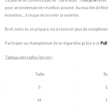
Ce pull ne se contente pas de “faire Noël” : il
incarne
Noël. 
pour un lendemain de réveillon assumé. Au marché de Noël, a
honnêtes… il risque de te voler la vedette.
Bref, mets-le, et prépare-toi à recevoir plus de complimen
Participez au championnat de la ringardise grâce à ce
Pull
Tableau des tailles (en cm)
:
Taille
Bu
S
1
M
1