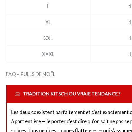
L
1
XL
1
XXL
1
XXXL
1
FAQ – PULLS DE NOËL
TRADITION KITSCH OU VRAIE TENDANCE ?
Les deux coexistent parfaitement et c'est exactement ce
à part entière — le porter c'est dire qu'on sait ne pas s
sobres, tons neutres, coupes flatteuses — qui s'assume