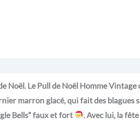
action sécurisée
FAQ
Avis
ls de Noël. Le Pull de Noël Homme Vintag
ernier marron glacé, qui fait des blagues s
le Bells” faux et fort
. Avec lui, la f