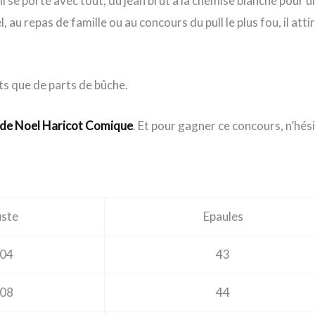
Il se porte avec tout, du jean brut à la chemise blanche pour
u repas de famille ou au concours du pull le plus fou, il atti
ts que de parts de bûche.
 de Noel Haricot Comique
. Et pour gagner ce concours, n’hési
ste
Epaules
04
43
08
44