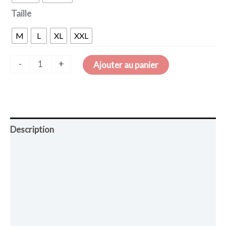
Taille
M
L
XL
XXL
-
+
Ajouter au panier
Description
Retour et Livraison
SAV Français
Transaction sécurisée