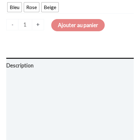
Bleu
Rose
Beige
-
+
Ajouter au panier
Description
Retour et Livraison
SAV Français
Transaction sécurisée
FAQ