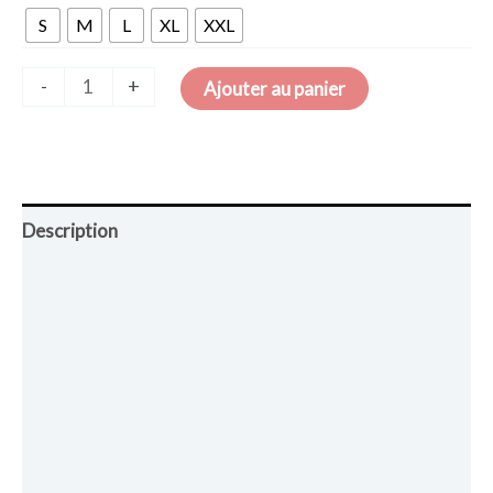
S
M
L
XL
XXL
-
+
Ajouter au panier
Description
Retour et Livraison
SAV Français
Transaction sécurisée
FAQ