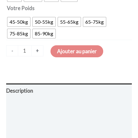
Votre Poids
45-50kg
50-55kg
55-65kg
65-75kg
75-85kg
85-90kg
-
+
Ajouter au panier
Description
Retour et Livraison
SAV Français
Transaction sécurisée